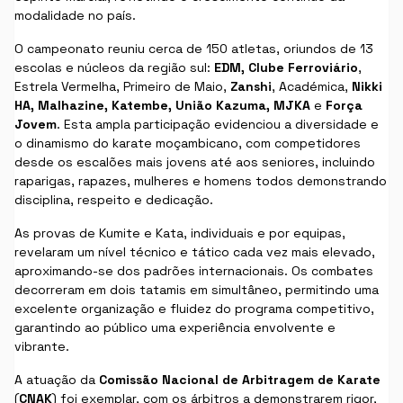
modalidade no país.
O campeonato reuniu cerca de 150 atletas, oriundos de 13
escolas e núcleos da região sul:
EDM, Clube Ferroviário
,
Estrela Vermelha, Primeiro de Maio,
Zanshi
, Académica,
Nikki
HA, Malhazine, Katembe, União Kazuma, MJKA
e
Força
Jovem
. Esta ampla participação evidenciou a diversidade e
o dinamismo do karate moçambicano, com competidores
desde os escalões mais jovens até aos seniores, incluindo
raparigas, rapazes, mulheres e homens todos demonstrando
disciplina, respeito e dedicação.
As provas de Kumite e Kata, individuais e por equipas,
revelaram um nível técnico e tático cada vez mais elevado,
aproximando-se dos padrões internacionais. Os combates
decorreram em dois tatamis em simultâneo, permitindo uma
excelente organização e fluidez do programa competitivo,
garantindo ao público uma experiência envolvente e
vibrante.
A atuação da
Comissão Nacional de Arbitragem de Karate
(
CNAK
) foi exemplar, com os árbitros a demonstrarem rigor,