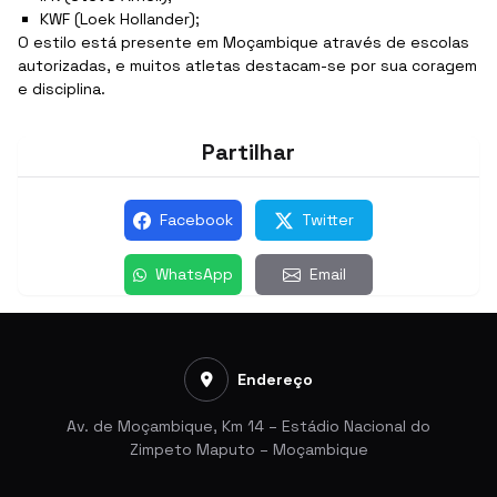
KWF (Loek Hollander);
O estilo está presente em Moçambique através de escolas
autorizadas, e muitos atletas destacam-se por sua coragem
e disciplina.
Partilhar
Facebook
Twitter
WhatsApp
Email
Endereço
Av. de Moçambique, Km 14 – Estádio Nacional do
Zimpeto Maputo – Moçambique