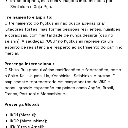
Katas próprios, mas com variações influenciadas por
Shotokan e Goju-Ryu.
Treinamento e Espírito:
O treinamento do Kyokushin não busca apenas criar
lutadores fortes, mas formar pessoas resilientes, humildes
e corajosas, com mentalidade de nunca desistir (osu no
seishin). A saudação “OSU” no Kyokushin representa um
espírito de resistência e respeito ao sofrimento do caminho
marcial.
Presença Internacional:
O Shito-Ryu possui várias ramificações e federações, como
a Shito-Kai, Hayashi-Ha, Kenshinkai, Seishinkai e outras. É
amplamente representado em campeonatos da WKF e
possui grande expressão em países como Japão, Brasil,
França, Portugal e Moçambique.
Presença Global:
IKO1 (Matsui);
IKO2 (Matsushima);
IFK (Steve Arneil);