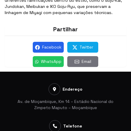
diferentes ramificações dentro do estilo, como o Goju-Kai,
Jundokan, Meibukan e IKO Goju-Ryu, que preservam a
linhagem de Miyagi com pequenas variações técnicas.
Partilhar
Facebook
Twitter
WhatsApp
Email
Endereço
Av. de Moçambique, Km 14 – Estádio Nacional do
Zimpeto Maputo – Moçambique
Telefone