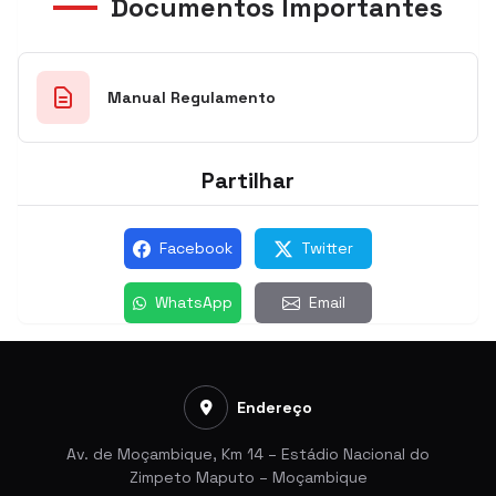
Documentos Importantes
Manual Regulamento
Partilhar
Facebook
Twitter
WhatsApp
Email
Endereço
Av. de Moçambique, Km 14 – Estádio Nacional do
Zimpeto Maputo – Moçambique