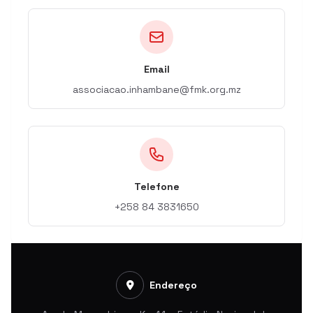
Email
associacao.inhambane@fmk.org.mz
Telefone
+258 84 3831650
Endereço